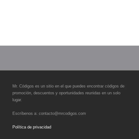
Mr. Códigos es un sitio en el que puedes encontrar códigos de
promoción, descuentos y oportunidades reunidas en un solo
lugar.
Escríbenos a:
contacto@mrcodigos.com
Política de privacidad