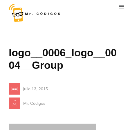
logo__0006_logo__00
04__Group_
julio 13, 2015
Mr. Códigos